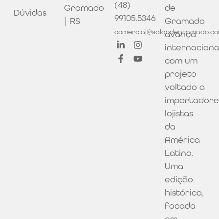
(48)
Gramado
de
Dúvidas
99105.5346
| RS
Gramado
comercial@salaodegramado.co
avança
internacion
com um
projeto
voltado a
importadore
lojistas
da
América
Latina.
Uma
edição
histórica,
focada
em