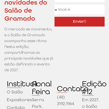
novidades do
Salão de
Gramado
Enviar
O mercado se movimenta,
Alternative:
e o Salão de Gramado
acompanha esse ritmo.
Nesta edição,
compartilhamos as
principais novidades que já
estão definindo o evento
de 2027.
Institucional
A
Edição
Contato
feira
#12
O Salão
(48)
Expositores
Serra
Em 2027,
3192.1964
Park,
o Salão
Contato