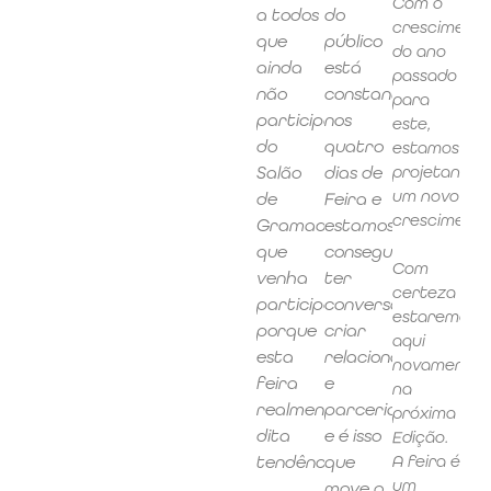
Com o
a todos
do
cresciment
que
público
do ano
ainda
está
passado
não
constante
para
participaram
nos
este,
do
quatro
estamos
Salão
dias de
projetando
um novo
de
Feira e
crescimento
Gramado
estamos
que
conseguindo
Com
venha
ter
certeza
participar,
conversão,
estaremos
porque
criar
aqui
esta
relacionamentos
novamente
feira
e
na
realmente
parcerias,
próxima
dita
e é isso
Edição.
tendências."
que
A feira é
um
move o