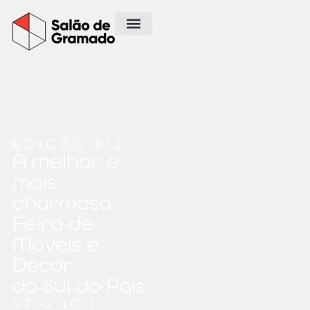
EDIÇÃO #12
A melhor e
mais
charmosa
Feira de
Móveis e
Decor
do Sul do País
07 a 10 |