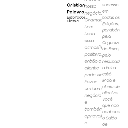
Cristiano
sucesso
nosso
em
Palavro
negócio.
Estofados
todas as
Gramado
Klassic
Edições,
tem
parabéns
toda
pela
essa
Organizaçã
atmosfera
da feira,
positiva,
pelo
então o
resultado,
cliente
a feira
está
pode vir
linda e
fazer
cheia de
um bom
clientes.
negócio
Você
e
que não
também
conhece
aproveitar
o Salão
o
de