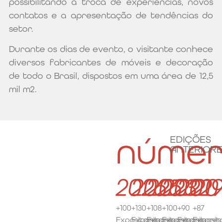
possibilitando a troca de experiências, novos
contatos e a apresentação de tendências do
setor.
Durante os dias de evento, o visitante conhece
diversos fabricantes de móveis e decoração
de todo o Brasil, dispostos em uma área de 12,5
mil m2.
númer
EDIÇÕES
ANTERIOR
2026
2025
2023
2022
201
20
+100
+130
+108
+100
+90
+87
Expositores
Expositores
Expositores
Expositores
Expositores
Exposit