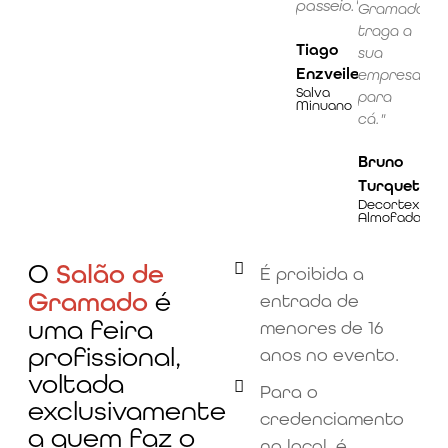
passeio."
Gramado
traga a
Tiago
sua
Enzveiler
empresa
Salva
para
Minuano
cá."
Bruno
Turquetto
Decortextil
Almofadas
O
Salão de
É proibida a
Gramado
é
entrada de
uma feira
menores de 16
profissional,
anos no evento.
voltada
Para o
exclusivamente
credenciamento
a quem faz o
no local, é