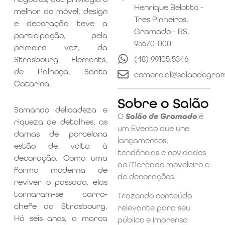
Henrique Belotto -
melhor do móvel, design
Tres Pinheiros,
e decoração teve a
Gramado - RS,
participação, pela
95670-000
primeira vez, da
(48) 99105.5346
Strasbourg Elements,
de Palhoça, Santa
comercial@salaodegra
Catarina.
Sobre o Salão
Somando delicadeza e
O
Salão de Gramado
é
riqueza de detalhes, as
um Evento que une
damas de porcelana
lançamentos,
estão de volta à
tendências e novidades
decoração. Como uma
ao Mercado moveleiro e
forma moderna de
de decorações.
reviver o passado, elas
tornaram-se carro-
Trazendo conteúdo
chefe da Strasbourg.
relevante para seu
Há seis anos, a marca
público e imprensa