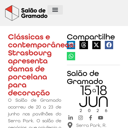
Clássicas e
Compartilhe
contemporâneas:
Strasbourg
apresenta
damas de
Salão de
porcelana
Gramado
para
decoração
O Salão de Gramado
ocorreu de 20 a 23 de
junho nos pavilhões do
Serra Park. O salão de
Serra Park, R.
negócios, que privilegia o