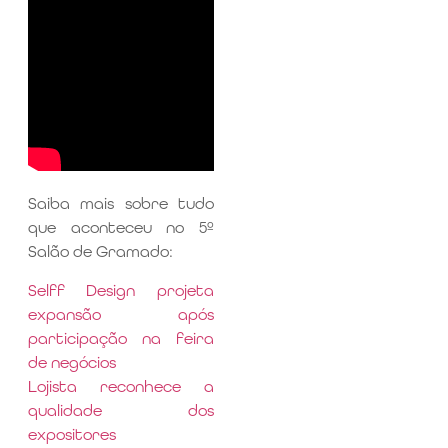
Saiba mais sobre tudo
que aconteceu no 5º
Salão de Gramado:
Selff Design projeta
expansão após
participação na feira
de negócios
Lojista reconhece a
qualidade dos
expositores