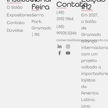
Contato
feira
#12
O Salão
(48)
Expositores
Serra
Em 2027,
3192.1964
Park,
o Salão
Contato
(48)
Gramado
de
Dúvidas
99105.5346
| RS
Gramado
comercial@salaodegramado.co
avança
internacion
com um
projeto
voltado a
importadore
lojistas
da
América
Latina.
Uma