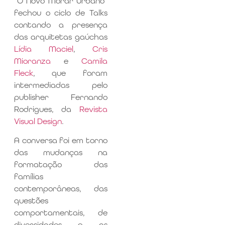
“O Novo Morar Urbano”
fechou o ciclo de Talks
contando a presença
das arquitetas gaúchas
Lídia Maciel
,
Cris
Mioranza
e
Camila
Fleck
, que foram
intermediadas pelo
publisher Fernando
Rodrigues, da
Revista
Visual Design
.
A conversa foi em torno
das mudanças na
formatação das
famílias
contemporâneas, das
questões
comportamentais, de
diversidades e as