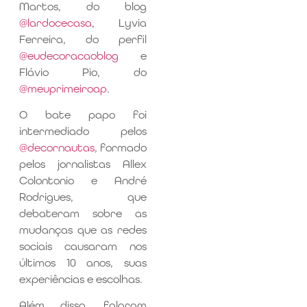
Martos, do blog
@lardocecasa
, Lyvia
Ferreira, do perfil
@eudecoracaoblog
e
Flávio Pio, do
@meuprimeiroap
.
O bate papo foi
intermediado pelos
@decornautas
, formado
pelos jornalistas Allex
Colontonio e André
Rodrigues, que
debateram sobre as
mudanças que as redes
sociais causaram nos
últimos 10 anos, suas
experiências e escolhas.
Além disso, falaram