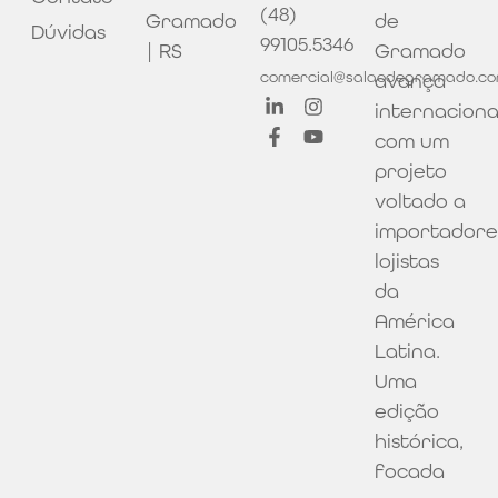
(48)
Gramado
de
Dúvidas
99105.5346
| RS
Gramado
comercial@salaodegramado.co
avança
internacion
com um
projeto
voltado a
importadore
lojistas
da
América
Latina.
Uma
edição
histórica,
focada