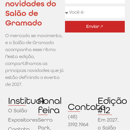
novidades do
Salão de
Gramado
Enviar
O mercado se movimenta,
Alternative:
e o Salão de Gramado
acompanha esse ritmo.
Nesta edição,
compartilhamos as
principais novidades que já
estão definindo o evento
de 2027.
Institucional
A
Edição
Contato
feira
#12
O Salão
(48)
Expositores
Serra
Em 2027,
3192.1964
Park,
o Salão
Contato