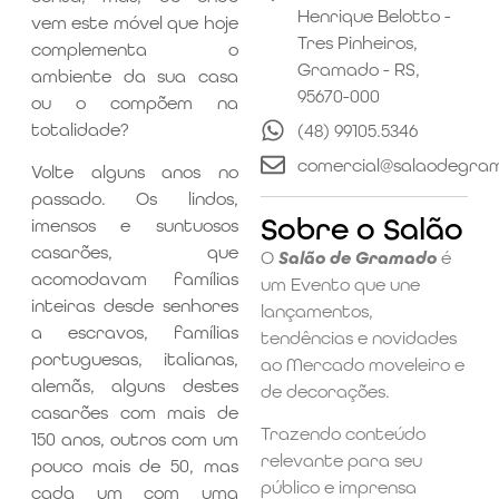
Henrique Belotto -
vem este móvel que hoje
Tres Pinheiros,
complementa o
Gramado - RS,
ambiente da sua casa
95670-000
ou o compõem na
totalidade?
(48) 99105.5346
comercial@salaodegra
Volte alguns anos no
passado. Os lindos,
Sobre o Salão
imensos e suntuosos
casarões, que
O
Salão de Gramado
é
acomodavam famílias
um Evento que une
inteiras desde senhores
lançamentos,
a escravos, famílias
tendências e novidades
portuguesas, italianas,
ao Mercado moveleiro e
alemãs, alguns destes
de decorações.
casarões com mais de
Trazendo conteúdo
150 anos, outros com um
relevante para seu
pouco mais de 50, mas
público e imprensa
cada um com uma