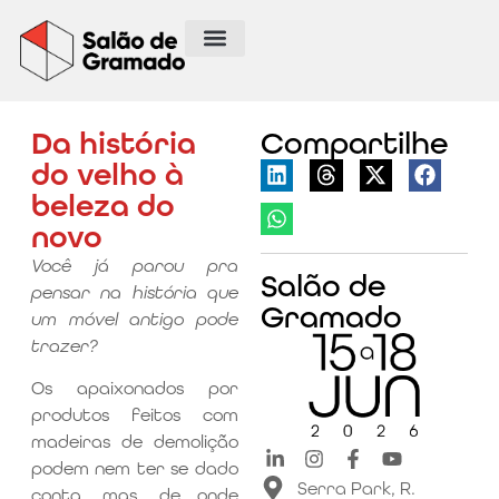
Da história
Compartilhe
do velho à
beleza do
novo
Você já parou pra
Salão de
pensar na história que
Gramado
um móvel antigo pode
trazer?
Os apaixonados por
produtos feitos com
madeiras de demolição
podem nem ter se dado
Serra Park, R.
conta, mas, de onde