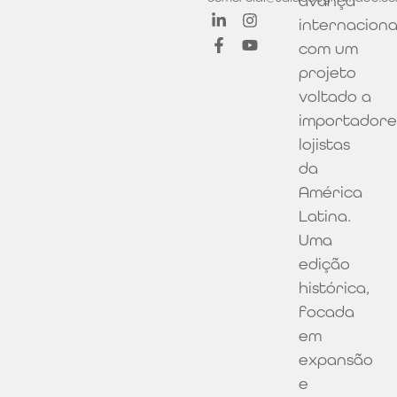
avança
internacion
com um
projeto
voltado a
importadore
lojistas
da
América
Latina.
Uma
edição
histórica,
focada
em
expansão
e