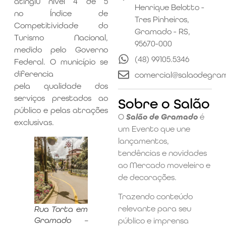
atingiu nível 4 de 5
Henrique Belotto -
no Índice de
Tres Pinheiros,
Competitividade do
Gramado - RS,
Turismo Nacional,
95670-000
medido pelo Governo
(48) 99105.5346
Federal. O município se
diferencia
comercial@salaodegra
pela qualidade dos
serviços prestados ao
Sobre o Salão
público e pelas atrações
O
Salão de Gramado
é
exclusivas.
um Evento que une
lançamentos,
tendências e novidades
ao Mercado moveleiro e
de decorações.
Trazendo conteúdo
relevante para seu
Rua Torta em
Gramado –
público e imprensa