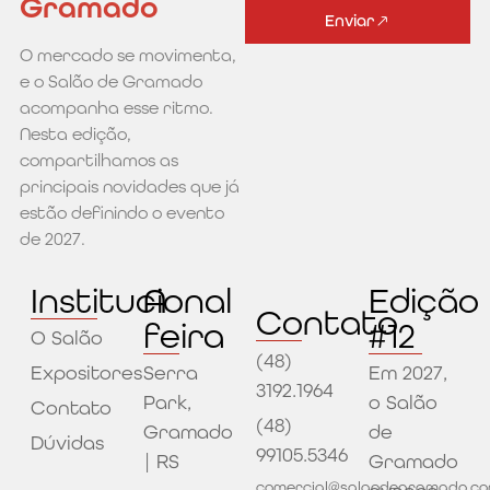
Gramado
Enviar
O mercado se movimenta,
Alternative:
e o Salão de Gramado
acompanha esse ritmo.
Nesta edição,
compartilhamos as
principais novidades que já
estão definindo o evento
de 2027.
Institucional
A
Edição
Contato
feira
#12
O Salão
(48)
Expositores
Serra
Em 2027,
3192.1964
Park,
o Salão
Contato
(48)
Gramado
de
Dúvidas
99105.5346
| RS
Gramado
comercial@salaodegramado.co