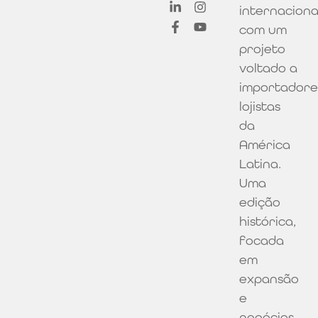
internacion
com um
projeto
voltado a
importadore
lojistas
da
América
Latina.
Uma
edição
histórica,
focada
em
expansão
e
negócios