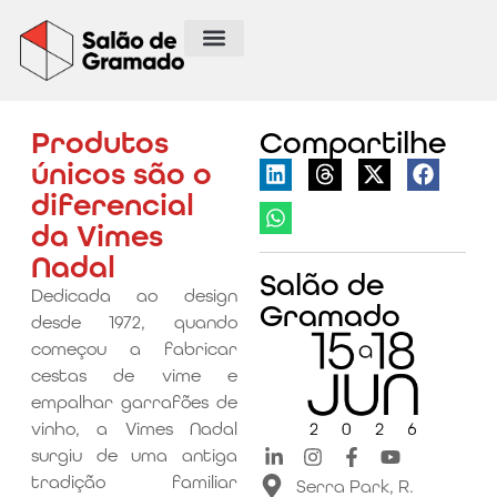
Produtos
Compartilhe
únicos são o
diferencial
da Vimes
Nadal
Salão de
Dedicada ao design
Gramado
desde 1972, quando
começou a fabricar
cestas de vime e
empalhar garrafões de
vinho, a Vimes Nadal
surgiu de uma antiga
tradição familiar
Serra Park, R.