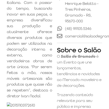
italiana. Com o passar
Henrique Belotto -
do tempo, buscando
Tres Pinheiros,
inovar em suas peças, a
Gramado - RS,
empresa diversificou
95670-000
sua produção e
(48) 99105.5346
atualmente oferece
comercial@salaodegra
diversos produtos que
podem ser utilizados na
Sobre o Salão
decoração interna e
externa, como
O
Salão de Gramado
é
verdadeiras obras de
um Evento que une
arte únicas. “Por serem
lançamentos,
feitos a mão, nossos
tendências e novidades
móveis artesanais são
ao Mercado moveleiro e
produtos que quase não
de decorações.
se repetem”, destaca o
Trazendo conteúdo
diretor Ivan Nadal.
relevante para seu
público e imprensa