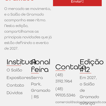
Enviar
O mercado se movimenta,
Alternative:
e o Salão de Gramado
acompanha esse ritmo.
Nesta edição,
compartilhamos as
principais novidades que já
estão definindo o evento
de 2027.
Institucional
A
Edição
Contato
feira
#12
O Salão
(48)
Expositores
Serra
Em 2027,
3192.1964
Park,
o Salão
Contato
(48)
Gramado
de
Dúvidas
99105.5346
| RS
Gramado
comercial@salaodegramado.co
avança