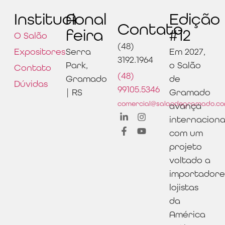
Institucional
A
Edição
Contato
feira
#12
O Salão
(48)
Expositores
Serra
Em 2027,
3192.1964
Park,
o Salão
Contato
(48)
Gramado
de
Dúvidas
99105.5346
| RS
Gramado
comercial@salaodegramado.co
avança
internacion
com um
projeto
voltado a
importadore
lojistas
da
América