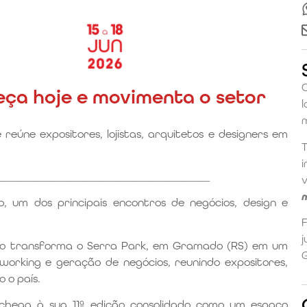
ça hoje e movimenta o setor
eúne expositores, lojistas, arquitetos e designers em
___________________________________________________
 um dos principais encontros de negócios, design e
F
j
ento transforma o Serra Park, em Gramado (RS) em um
working e geração de negócios, reunindo expositores,
o o país.
chega à sua 11ª edição consolidado como um espaço