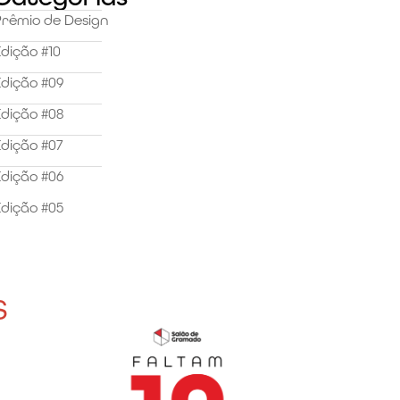
Prêmio de Design
dição #10
dição #09
dição #08
dição #07
dição #06
dição #05
s