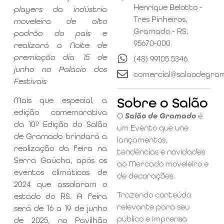
Henrique Belotto -
players da indústria
Tres Pinheiros,
moveleira de alto
Gramado - RS,
padrão do país e
95670-000
realizará a Noite de
premiação dia 15 de
(48) 99105.5346
junho no Palácio dos
comercial@salaodegra
Festivais
Sobre o Salão
Mais que especial, a
edição comemorativa
O
Salão de Gramado
é
da 10ª Edição do Salão
um Evento que une
de Gramado brindará a
lançamentos,
realização da feira na
tendências e novidades
Serra Gaúcha, após os
ao Mercado moveleiro e
eventos climáticos de
de decorações.
2024 que assolaram o
Trazendo conteúdo
estado do RS. A feira
relevante para seu
será de 16 a 19 de junho
público e imprensa
de 2025, no Pavilhão