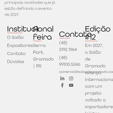
principais novidades que já
estão definindo o evento
de 2027.
Institucional
A
Edição
Contato
feira
#12
O Salão
(48)
Expositores
Serra
Em 2027,
3192.1964
Park,
o Salão
Contato
(48)
Gramado
de
Dúvidas
99105.5346
| RS
Gramado
comercial@salaodegramado.co
avança
internacion
com um
projeto
voltado a
importadore