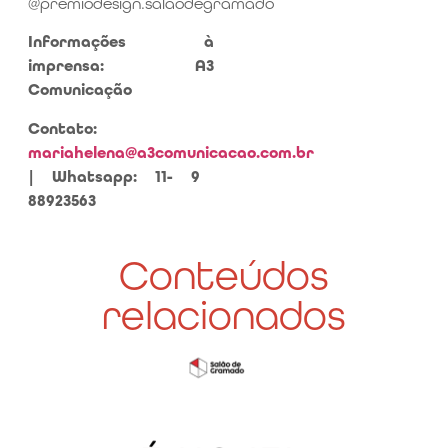
@premiodesign.salaodegramado
Informações à
imprensa
: A3
Comunicação
Contato:
mariahelena@a3comunicacao.com.br
| Whatsapp: 11- 9
88923563
Conteúdos
relacionados