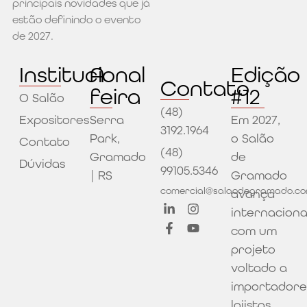
principais novidades que já
estão definindo o evento
de 2027.
Institucional
A
Edição
Contato
feira
#12
O Salão
(48)
Expositores
Serra
Em 2027,
3192.1964
Park,
o Salão
Contato
(48)
Gramado
de
Dúvidas
99105.5346
| RS
Gramado
comercial@salaodegramado.co
avança
internacion
com um
projeto
voltado a
importadore
lojistas