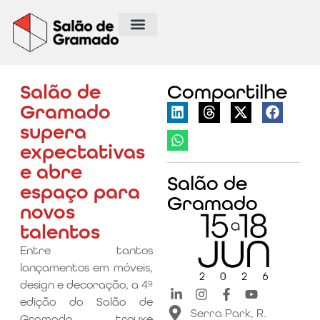
Salão de
Compartilhe
Gramado
supera
expectativas
e abre
Salão de
espaço para
Gramado
novos
talentos
Entre tantos
lançamentos em móveis,
design e decoração, a 4ª
edição do Salão de
Serra Park, R.
Gramado trouxe