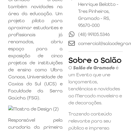
Henrique Belotto -
também novidades na
Tres Pinheiros,
área da educação. Um
Gramado - RS,
projeto piloto para
95670-000
aproximar estudantes e
(48) 99105.5346
profissionais já
renomados, abriu
comercial@salaodegra
espaço para a
exposição de cinco
Sobre o Salão
projetos de instituições
O
Salão de Gramado
é
de ensino como Ulbra
um Evento que une
Canoas, Universidade de
lançamentos,
Caxias do Sul (UCS) e
tendências e novidades
Faculdade da Serra
ao Mercado moveleiro e
Gaúcha (FSG).
de decorações.
Trazendo conteúdo
Responsável pela
relevante para seu
curadoria da primeira
público e imprensa