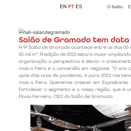
EN
PT
ES
O Salão
E
Salão de Gramado tem data
A 9ª Salão de Gramado acontece entre os dias 05 
20 mil m². A edição de 2023 estará maior ampliando 
organização a perspectiva é elevar o crescimen
mais a Feira e a conversão em negócios. “O ano de
após dois anos de pandemia, e para 2023 nós tem
mais a Feira. Queremos crescer em Expositores, qu
fortalecer o segmento e a nossa região, que é um
Flavio Ferreira, CEO do Salão de Gramado.