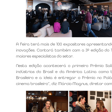
A feira terá mais de 100 expositores apresentand
inovações. Contará também com a 3ª edição do T
maiores especialistas do setor.
Nesta edição acontecerá o primeiro Prêmio Sa
indústrias do Brasil e da América Latina como
Brasileiro e a ideia é entregar o Prêmio no Pal
cinema brasileiro”, diz Márcio Magnus, diretor co