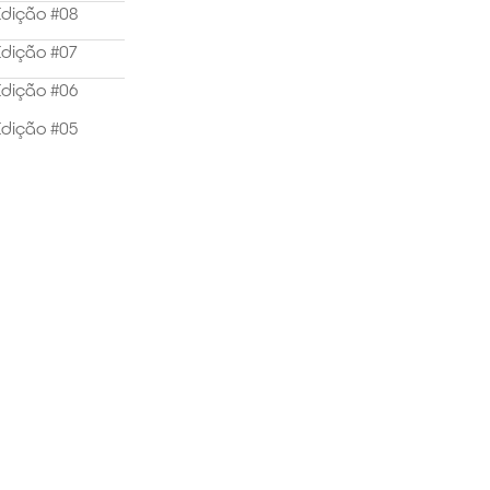
dição #08
dição #07
dição #06
dição #05