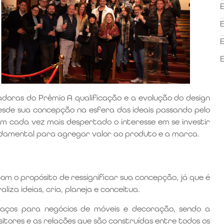
E
E
E
E
doras do Prêmio A qualificação e a evolução do design
sde sua concepção na esfera das ideais passando pelo
êm cada vez mais despertado o interesse em se investir
damental para agregar valor ao produto e a marca.
om o propósito de ressignificar sua concepção, já que é
za ideias, cria, planeja e conceitua.
aços para negócios de móveis e decoração, sendo a
itores e as relações que são construídas entre todos os