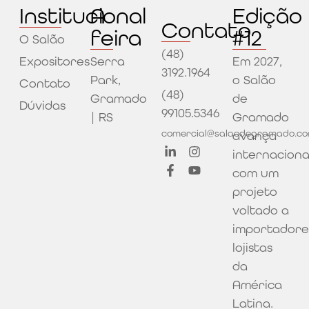
Institucional
A
Edição
Contato
feira
#12
O Salão
(48)
Expositores
Serra
Em 2027,
3192.1964
Park,
o Salão
Contato
(48)
Gramado
de
Dúvidas
99105.5346
| RS
Gramado
comercial@salaodegramado.co
avança
internacion
com um
projeto
voltado a
importadore
lojistas
da
América
Latina.