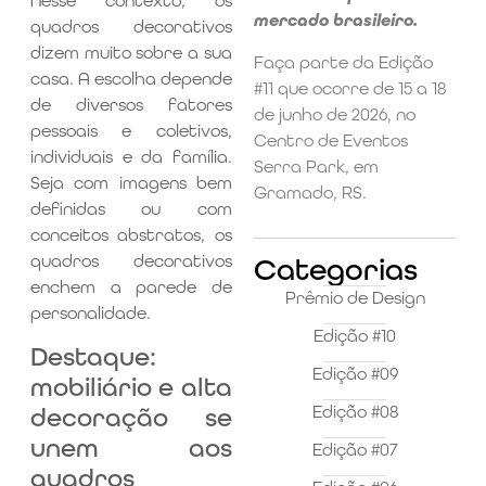
Nesse contexto, os
mercado brasileiro.
quadros decorativos
dizem muito sobre a sua
Faça parte da Edição
casa. A escolha depende
#11 que ocorre de 15 a 18
de diversos fatores
de junho de 2026, no
pessoais e coletivos,
Centro de Eventos
individuais e da família.
Serra Park, em
Seja com imagens bem
Gramado, RS.
definidas ou com
conceitos abstratos, os
quadros decorativos
Categorias
enchem a parede de
Prêmio de Design
personalidade.
Edição #10
Destaque:
Edição #09
mobiliário e alta
Edição #08
decoração se
unem aos
Edição #07
quadros