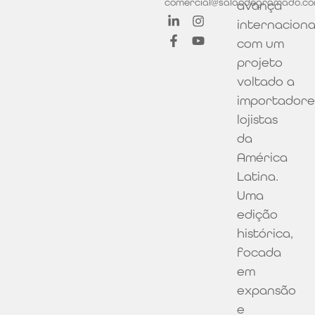
comercial@salaodegramado.co
avança
internacion
com um
projeto
voltado a
importadore
lojistas
da
América
Latina.
Uma
edição
histórica,
focada
em
expansão
e