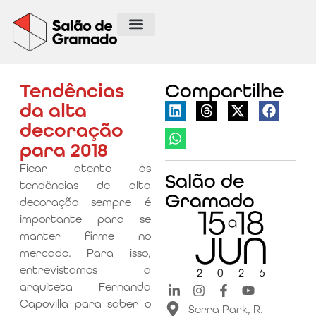
Tendências
Compartilhe
da alta
decoração
para 2018
Ficar atento às
Salão de
tendências de alta
Gramado
decoração sempre é
importante para se
manter firme no
mercado. Para isso,
entrevistamos a
arquiteta Fernanda
Capovilla para saber o
Serra Park, R.