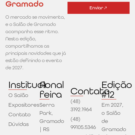
Gramado
Enviar
O mercado se movimenta,
Alternative:
e o Salão de Gramado
acompanha esse ritmo.
Nesta edição,
compartilhamos as
principais novidades que já
estão definindo o evento
de 2027.
Institucional
A
Edição
Contato
feira
#12
O Salão
(48)
Expositores
Serra
Em 2027,
3192.1964
Park,
o Salão
Contato
(48)
Gramado
de
Dúvidas
99105.5346
| RS
Gramado