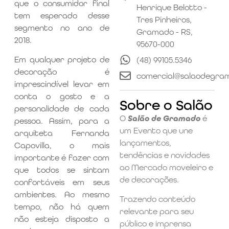
que o consumidor final
Henrique Belotto -
tem esperado desse
Tres Pinheiros,
segmento no ano de
Gramado - RS,
2018.
95670-000
Em qualquer projeto de
(48) 99105.5346
decoração é
comercial@salaodegra
imprescindível levar em
conta o gosto e a
Sobre o Salão
personalidade de cada
O
Salão de Gramado
é
pessoa. Assim, para a
um Evento que une
arquiteta Fernanda
lançamentos,
Capovilla, o mais
tendências e novidades
importante é fazer com
ao Mercado moveleiro e
que todos se sintam
de decorações.
confortáveis em seus
ambientes. Ao mesmo
Trazendo conteúdo
tempo, não há quem
relevante para seu
não esteja disposto a
público e imprensa